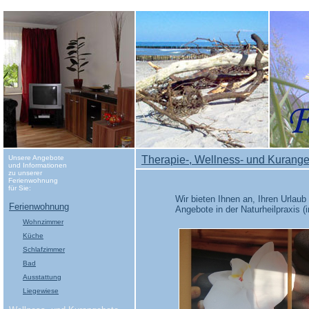
Unsere Angebote
Therapie-, Wellness- und Kurang
und Informationen
zu unserer
Ferienwohnung
für Sie:
Wir bieten Ihnen an, Ihren Urlaub
Ferienwohnung
Angebote in der Naturheilpraxis 
Wohnzimmer
Küche
Schlafzimmer
Bad
Ausstattung
Liegewiese